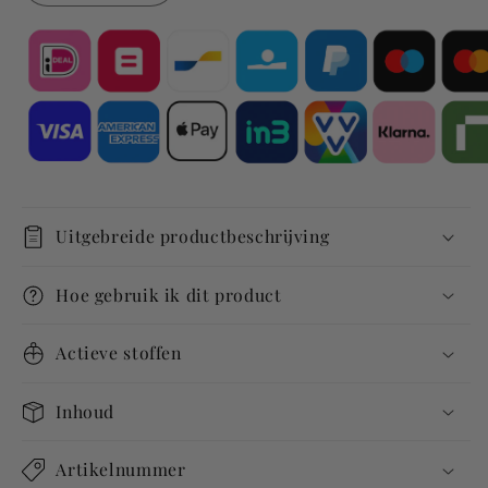
verlagen
verhogen
voor
voor
[Sample]
[Sample]
Age
Age
Element
Element
Firming
Firming
Concentrate
Concentrate
Uitgebreide productbeschrijving
Hoe gebruik ik dit product
Actieve stoffen
Inhoud
Artikelnummer