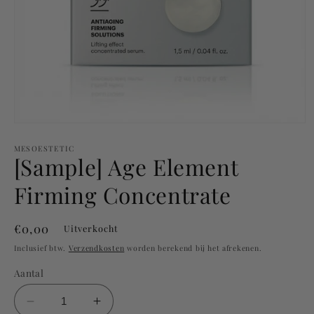
Media
1
openen
MESOESTETIC
[Sample] Age Element
in
modaal
Firming Concentrate
Normale
€0,00
Uitverkocht
prijs
Inclusief btw.
Verzendkosten
worden berekend bij het afrekenen.
Aantal
Aantal
Aantal