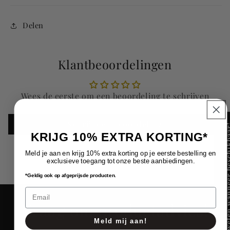
Delen
Klantbeoordelingen
Wees de eerste om een beoordeling te schrijven
Schrijf een beoordeling
Laat me weten wannee
KRIJG 10% EXTRA KORTING*
Meld je aan en krijg 10% extra korting op je eerste bestelling en
exclusieve toegang tot onze beste aanbiedingen.
*Geldig ook op afgeprijsde producten.
Email
Vraag om productadvies!
Meld mij aan!