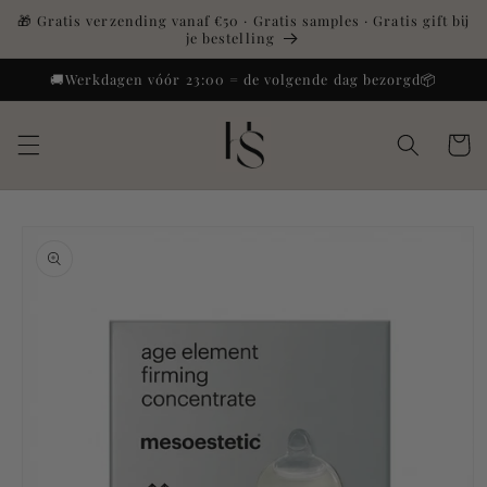
Meteen
🎁 Gratis verzending vanaf €50 · Gratis samples · Gratis gift bij
naar de
je bestelling
content
🚚Werkdagen vóór 23:00 = de volgende dag bezorgd📦
Winkelwa
a direct naar
roductinformatie