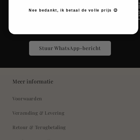
Heb je een specifieke vraag over jouw huid, onze
Nee bedankt, ik betaal de volle prijs 😉
producten of één van onze behandelingen? Onze
huidtherapeuten staan voor je klaar om al jouw
vragen te beantwoorden
Stuur WhatsApp-bericht
Meer informatie
Voorwaarden
Verzending & Levering
Retour & Terugbetaling