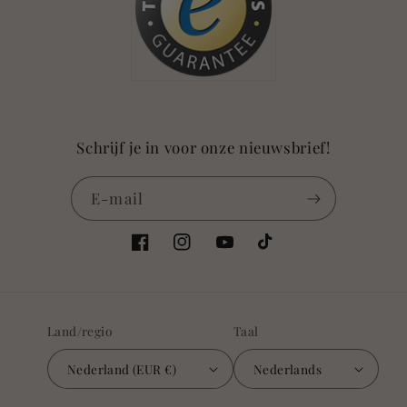
Schrijf je in voor onze nieuwsbrief!
E‑mail
Facebook
Instagram
YouTube
TikTok
Land/regio
Taal
Nederland (EUR €)
Nederlands