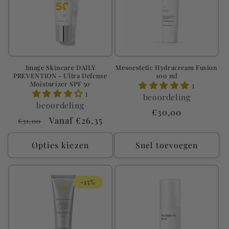
Image Skincare DAILY
Mesoestetic Hydracream Fusion
PREVENTION - Ultra Defense
100 ml
Moisturizer SPF 50
1
1
beoordeling
beoordeling
Normale
€30,00
Normale
Aanbiedingsprijs
Vanaf €26,35
€31,00
prijs
prijs
Opties kiezen
Snel toevoegen
-15%