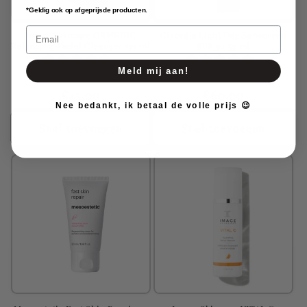
*Geldig ook op afgeprijsde producten.
Email
Image Skincare ORMEDIC
Circadia Light Day Sunscreen
Balancing Facial Cleanser 177 ml
SPF 30 59 ml
1
1
Meld mij aan!
beoordeling
beoordeling
Normale
€43,00
Normale
€60,00
Nee bedankt, ik betaal de volle prijs 😉
prijs
prijs
Snel toevoegen
Snel toevoegen