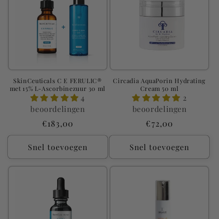
SkinCeuticals C E FERULIC®
Circadia AquaPorin Hydrating
met 15% L-Ascorbinezuur 30 ml
Cream 50 ml
4
2
beoordelingen
beoordelingen
Normale
€183,00
Normale
€72,00
prijs
prijs
Snel toevoegen
Snel toevoegen