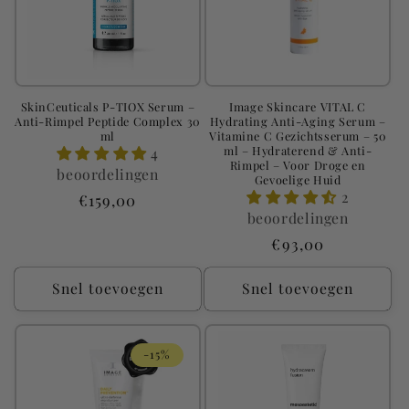
SkinCeuticals P-TIOX Serum –
Image Skincare VITAL C
Anti-Rimpel Peptide Complex 30
Hydrating Anti-Aging Serum –
ml
Vitamine C Gezichtsserum – 50
ml – Hydraterend & Anti-
4
Rimpel – Voor Droge en
beoordelingen
Gevoelige Huid
2
Normale
€159,00
beoordelingen
prijs
Normale
€93,00
prijs
Snel toevoegen
Snel toevoegen
-15%