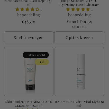
Mesoestetic Fast Skin Repair 50
Image Skincare VITAL C
ml
Hydrating Facial Cleanser
1
1
beoordeling
beoordeling
Normale
€58,00
Normale
Vanaf €19,95
EENHEIDSPRIJS
PER
prijs
prijs
€0,11
/
ML
Snel toevoegen
Opties kiezen
Uitverkocht
-15%
SkinCeuticals BLEMISH + AGE
Mesoestetic Hydra-Vital Light 50
CLEANSER 240 ml
ml