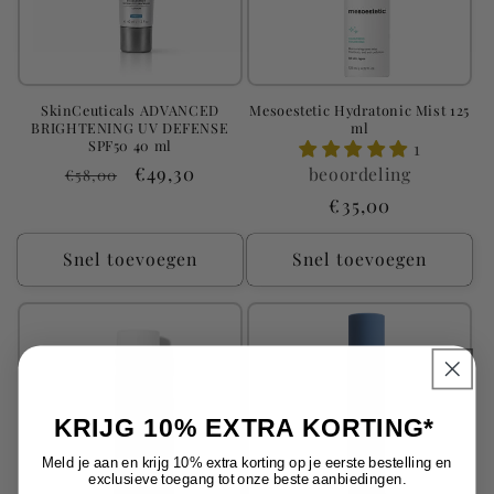
SkinCeuticals ADVANCED
Mesoestetic Hydratonic Mist 125
BRIGHTENING UV DEFENSE
ml
SPF50 40 ml
1
Normale
Aanbiedingsprijs
€49,30
beoordeling
€58,00
prijs
Normale
€35,00
prijs
Snel toevoegen
Snel toevoegen
KRIJG 10% EXTRA KORTING*
Meld je aan en krijg 10% extra korting op je eerste bestelling en
exclusieve toegang tot onze beste aanbiedingen.