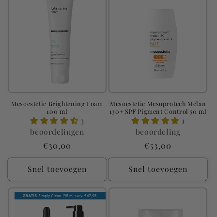
Mesoestetic Brightening Foam
Mesoestetic Mesoprotech Melan
100 ml
130+ SPF Pigment Control 50 ml
3
1
beoordelingen
beoordeling
Normale
€30,00
Normale
€53,00
prijs
prijs
Snel toevoegen
Snel toevoegen