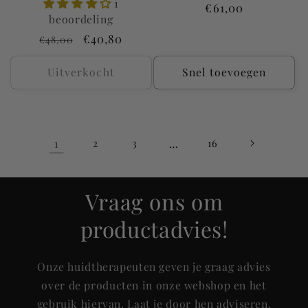
1
Normale
€61,00
beoordeling
prijs
Normale
Aanbiedingsprijs
€40,80
€48,00
prijs
Uitverkocht
Snel toevoegen
1
2
3
…
16
Vraag ons om
productadvies!
Onze huidtherapeuten geven je graag advies
over de producten in onze webshop en het
gebruik hiervan. Laat je door hen adviseren,