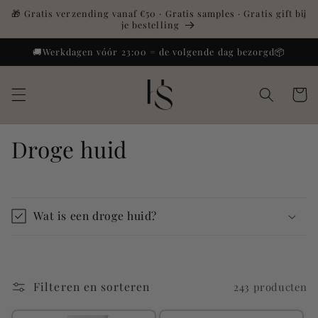
Meteen
🎁 Gratis verzending vanaf €50 · Gratis samples · Gratis gift bij
naar de
je bestelling
content
🚚Werkdagen vóór 23:00 = de volgende dag bezorgd📦
Winkelwa
Droge huid
Wat is een droge huid?
Filteren en sorteren
243 producten