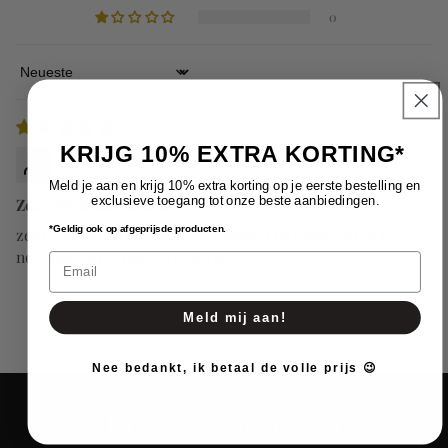
0
Sort by
26/06/2025
KRIJG 10% EXTRA KORTING*
Ilse Janssens
Meld je aan en krijg 10% extra korting op je eerste bestelling en
exclusieve toegang tot onze beste aanbiedingen.
Zeer fijne oogcreme
*Geldig ook op afgeprijsde producten.
zeer aangenaam aan te brengen. Op deze korte tijd
nog geen zichtbaar resultaat
Email
Meld mij aan!
Nee bedankt, ik betaal de volle prijs 😉
Fragen Sie nach