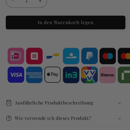
Verringere
Erhöhe
die
die
Menge
Menge
In den Warenkorb legen
für
für
[Beispiel]
[Beispiel]
AGE
AGE
Advanced
Advanced
Eye
Eye
Ausführliche Produktbeschreibung
Wie verwende ich dieses Produkt?