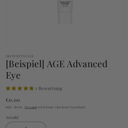
Medien
1
in
SKINCEUTICALS
[Beispiel] AGE Advanced
Modal
öffnen
Eye
1 Bewertung
Normaler
€0,00
Preis
inkl. MwSt.
Versand
wird beim Checkout berechnet
Anzahl